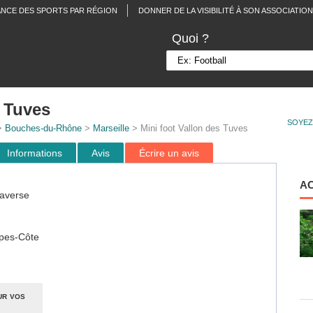
ANCE DES SPORTS PAR RÉGION
DONNER DE LA VISIBILITÉ À SON ASSOCIATION
Quoi ?
s Tuves
SOYEZ
>
Bouches-du-Rhône
>
Marseille
> Mini foot Vallon des Tuves
Informations
Avis
Écrire un avis
A
raverse
pes-Côte
ur vos