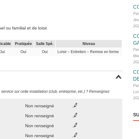
C
Par
Jeu
20
 ou familial et de loisir.
C
G
ticable
Pratiquée
Salle Spé.
Niveau
Par
Oui
Oui
Oui
Loisir – Entretien – Remise en forme
Mar
20
C
D
Par
ervice sur cette installation (club, entreprise, etc.) ? Renseignez
Lun
20
Non renseigné
SU
Non renseigné
Non renseigné
Non renseigné