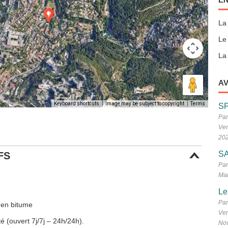
La
Le
La 
AV
Keyboard shortcuts
Image may be subject to copyright
Terms
S
Par
Ven
20
SA
FS
Par
Mar
Le
Par
 en bitume
Ven
é (ouvert 7j/7j – 24h/24h).
No