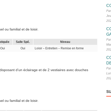
C
Par
Jeu
20
C
 ou familial et de loisir.
G
Par
atiquée
Salle Spé.
Niveau
Mar
Oui
Oui
Loisir – Entretien – Remise en forme
20
C
D
Par
 disposant d’un éclairage et de 2 vestiaires avec douches
Lun
20
SU
 ou familial et de loisir.