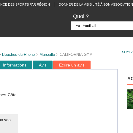
ANCE DES SPORTS PAR RÉGION
DONNER DE LA VISIBILITÉ À SON ASSOCIATION
Quoi ?
SOYEZ
>
Bouches-du-Rhône
>
Marseille
> CALIFORNIA GYM
Informations
Avis
Écrire un avis
A
pes-Côte
ur vos