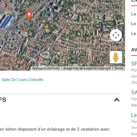
La
Le
La 
AV
S
Keyboard shortcuts
Image may be subject to copyright
Terms
Par
Ven
Salle De Cours Collectifs
20
SA
FS
Par
Mar
Le
Par
Ven
en béton disposant d’un éclairage et de 2 vestiaires avec
No