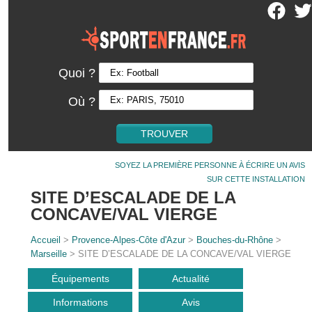
Quoi ?
Où ?
SOYEZ LA PREMIÈRE PERSONNE À ÉCRIRE UN AVIS
SUR CETTE INSTALLATION
SITE D’ESCALADE DE LA
CONCAVE/VAL VIERGE
Accueil
>
Provence-Alpes-Côte d'Azur
>
Bouches-du-Rhône
>
Marseille
> SITE D’ESCALADE DE LA CONCAVE/VAL VIERGE
Équipements
Actualité
Informations
Avis