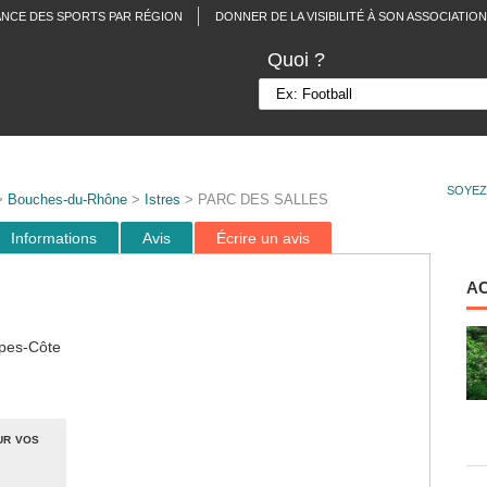
ANCE DES SPORTS PAR RÉGION
DONNER DE LA VISIBILITÉ À SON ASSOCIATION
Quoi ?
SOYEZ
>
Bouches-du-Rhône
>
Istres
> PARC DES SALLES
Informations
Avis
Écrire un avis
A
pes-Côte
ur vos