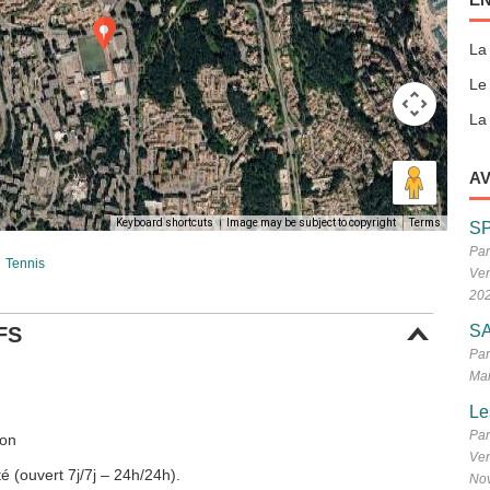
La
Le
La 
AV
Keyboard shortcuts
Image may be subject to copyright
Terms
S
Par
Tennis
Ven
20
SA
FS
Par
Mar
Le
Par
ton
Ven
é (ouvert 7j/7j – 24h/24h).
No