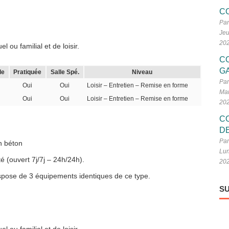
C
Par
Jeu
20
 ou familial et de loisir.
C
G
le
Pratiquée
Salle Spé.
Niveau
Par
Oui
Oui
Loisir – Entretien – Remise en forme
Mar
Oui
Oui
Loisir – Entretien – Remise en forme
20
C
D
Par
n béton
Lun
é (ouvert 7j/7j – 24h/24h).
20
dispose de 3 équipements identiques de ce type.
SU