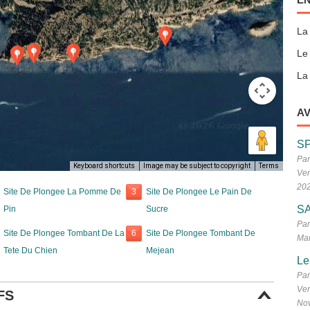
La
Le
La 
AV
S
Par
Keyboard shortcuts
Image may be subject to copyright
Terms
Ven
20
Site De Plongee La Pomme De
3
Site De Plongee Le Pain De
SA
Pin
Sucre
Par
Site De Plongee Tombant De La
6
Site De Plongee Tombant De
Mar
Tete Du Chien
Mejean
Le
Par
Ven
FS
No