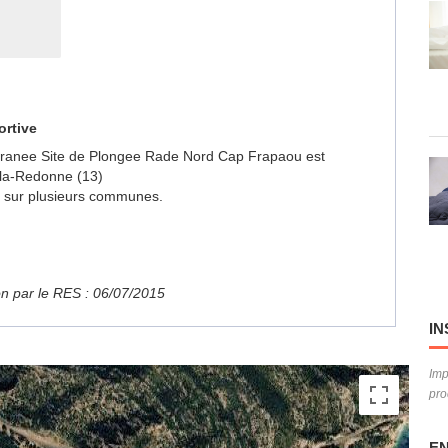
ortive
terranee Site de Plongee Rade Nord Cap Frapaou est
la-Redonne (13)
ue sur plusieurs communes.
ion par le RES : 06/07/2015
IN
Imp
pro
EN