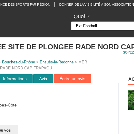
ANCE DES SPORTS PAR RÉGION
DONNER DE LA VISIBILITÉ À SON ASSOCIATION
Quoi ?
E SITE DE PLONGEE RADE NORD CA
SOYEZ
>
Bouches-du-Rhône
>
Ensuès-la-Redonne
> MER
 RADE NORD CAP FRAPAOU
Informations
Avis
Écrire un avis
A
pes-Côte
ur vos