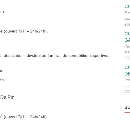
C
ou
Par
Jeu
e
20
é (ouvert 7j/7j – 24h/24h).
C
G
Par
Mar
 des clubs, individuel ou familial, de compétitions sportives,
20
C
ue.
D
an.
Par
Lun
20
 De Pin
SU
e
é (ouvert 7j/7j – 24h/24h).