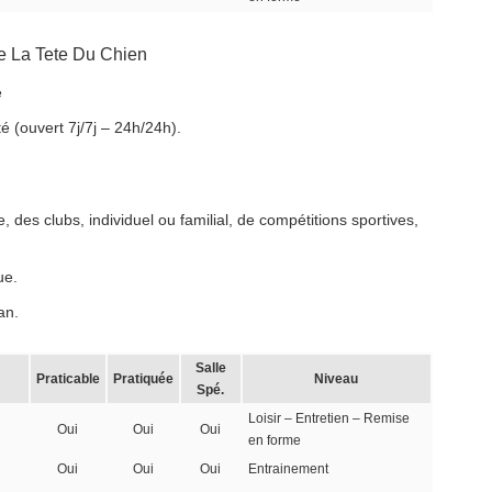
e La Tete Du Chien
e
é (ouvert 7j/7j – 24h/24h).
 des clubs, individuel ou familial, de compétitions sportives,
ue.
an.
Salle
Praticable
Pratiquée
Niveau
Spé.
Loisir – Entretien – Remise
Oui
Oui
Oui
en forme
Oui
Oui
Oui
Entrainement