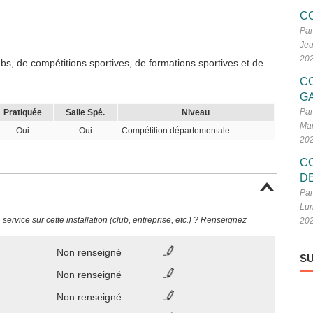
C
Par
Jeu
20
s, de compétitions sportives, de formations sportives et de
C
G
Par
Pratiquée
Salle Spé.
Niveau
Mar
Oui
Oui
Compétition départementale
20
C
D
Par
Lun
ervice sur cette installation (club, entreprise, etc.) ? Renseignez
20
Non renseigné
SU
Non renseigné
Non renseigné