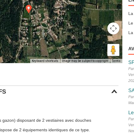
La
Le
La 
AV
Keyboard shortcuts
Image may be subject to copyright
Terms
S
Par
Ven
20
SA
FS
Par
Mar
Le
Par
s gazon) disposant de 2 vestiaires avec douches
Ven
 dispose de 2 équipements identiques de ce type.
No