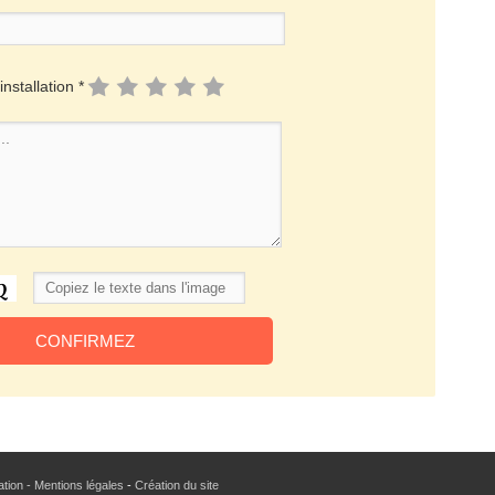
installation *
sation - Mentions légales
-
Création du site