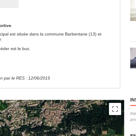
ortive
nicipal est située dans la commune Barbentane (13) et
².
éder est le bus.
ion par le RES : 12/06/2015
IN
Imp
pro
EN