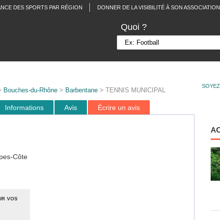
ANCE DES SPORTS PAR RÉGION
DONNER DE LA VISIBILITÉ À SON ASSOCIATION
Quoi ?
SOYEZ
>
Bouches-du-Rhône
>
Barbentane
> TENNIS MUNICIPAL
Informations
Avis
Écrire un avis
A
pes-Côte
ur vos