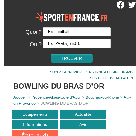
Quoi ?
Où ?
SOYEZ LA PREMIÈRE PERSONNE À ÉCRIRE UN AVIS
SUR CETTE INSTALLATION
BOWLING DU BRAS D’OR
Accueil
>
Provence-Alpes-Côte d'Azur
>
Bouches-du-Rhône
>
Aix-
en-Provence
> BOWLING DU BRAS D’OR
Équipements
Actualité
Informations
Avis
Écrire un avis