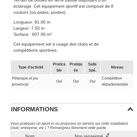
Terrain de boules en terre battue disposant d’un
éclairage. Cet équipement sportif est composé de 8
couloirs (ou pistes, postes).
Longueur: 81.00 m
Largeur: 7.50 m
Surface : 607.00 m²
Cet équipement est à usage des clubs et de
compétitions sportives.
Pratica
Pratiqu
Salle
Type d’activité
Niveau
ble
ée
Spé.
Pétanque et jeu
Compétition
Oui
Oui
Oui
provencal
départementale
INFORMATIONS
Vous pratiquez un sport ici ou proposez un service sur cette installation
(club, entreprise, etc.) ? Renseignez librement cette partie.
Nom:
Non renseigné