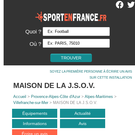
Quoi ?
Où ?
SOYEZ LA PREMIÈRE PERSONNE À ÉCRIRE UN AVIS
SUR CETTE INSTALLATION
MAISON DE LA J.S.O.V.
Accueil
>
Provence-Alpes-Côte d'Azur
>
Alpes-Maritimes
>
Villefranche-sur-Mer
> MAISON DE LA J.S.O.V.
Équipements
Actualité
Informations
Avis
Écrire un avis