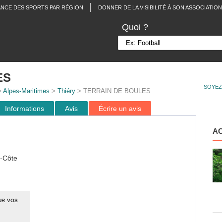
ANCE DES SPORTS PAR RÉGION
DONNER DE LA VISIBILITÉ À SON ASSOCIATION
Quoi ?
ES
SOYEZ
>
Alpes-Maritimes
>
Thiéry
> TERRAIN DE BOULES
Informations
Avis
Écrire un avis
A
s-Côte
ur vos