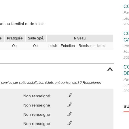
C
Par
Jeu
 ou familial et de loisir.
20
C
e
Pratiquée
Salle Spé.
Niveau
G
Oui
Oui
Loisir – Entretien – Remise en forme
Par
Mar
20
C
D
Par
ervice sur cette installation (club, entreprise, etc.) ? Renseignez
Lun
20
Non renseigné
Non renseigné
SU
Non renseigné
Non renseigné