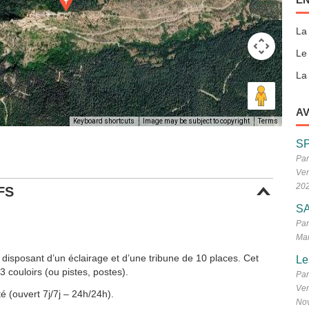
La
Le
La 
AV
Keyboard shortcuts
Image may be subject to copyright
Terms
S
Par
Ven
20
FS
SA
Par
Mar
 disposant d’un éclairage et d’une tribune de 10 places. Cet
Le
 couloirs (ou pistes, postes).
Par
Ven
é (ouvert 7j/7j – 24h/24h).
No