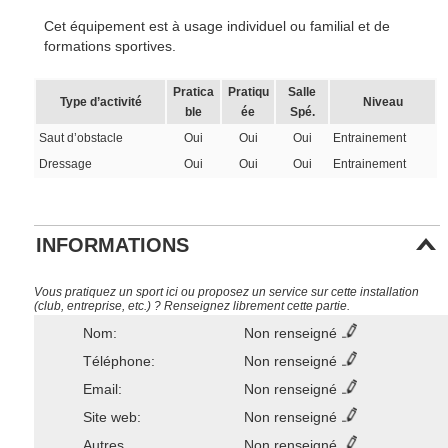
Cet équipement est à usage individuel ou familial et de
formations sportives.
Pratica
Pratiqu
Salle
Type d’activité
Niveau
ble
ée
Spé.
Saut d’obstacle
Oui
Oui
Oui
Entrainement
Dressage
Oui
Oui
Oui
Entrainement
INFORMATIONS
Vous pratiquez un sport ici ou proposez un service sur cette installation
(club, entreprise, etc.) ? Renseignez librement cette partie.
Nom:
Non renseigné
Téléphone:
Non renseigné
Email:
Non renseigné
Site web:
Non renseigné
Autres
Non renseigné