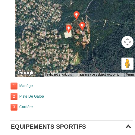
Keyboard shortcuts
Image may be subject to copyright
Terms
1
Manège
2
Piste De Galop
3
Carrière
EQUIPEMENTS SPORTIFS