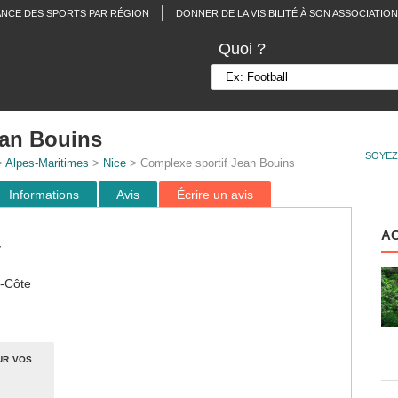
ANCE DES SPORTS PAR RÉGION
DONNER DE LA VISIBILITÉ À SON ASSOCIATION
Quoi ?
ean Bouins
SOYEZ
>
Alpes-Maritimes
>
Nice
> Complexe sportif Jean Bouins
Informations
Avis
Écrire un avis
A
y
s-Côte
ur vos