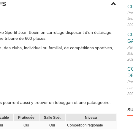
FS
C
Par
Jeu
20
xe Sportif Jean Bouin en carrelage disposant d’un éclairage,
C
ne tribune de 600 places
G
 des clubs, individuel ou familial, de compétitions sportives,
Par
Mar
20
C
D
Par
Lun
20
 pourront aussi y trouver un toboggan et une pataugeoire.
SU
icable
Pratiquée
Salle Spé.
Niveau
ui
Oui
Oui
Compétition régionale