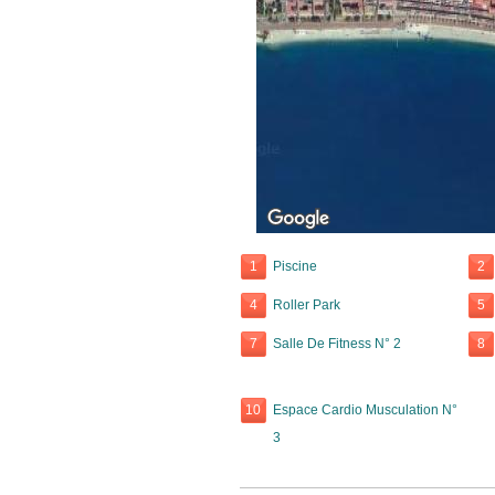
1
Piscine
2
4
Roller Park
5
7
Salle De Fitness N° 2
8
10
Espace Cardio Musculation N°
3