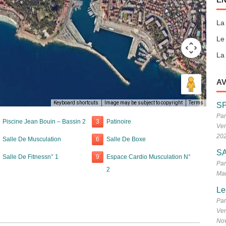
La
Le
La 
AV
Keyboard shortcuts
Image may be subject to copyright
Terms
S
Par
Piscine Jean Bouin – Bassin 2
3
Patinoire
Ven
20
Salle De Musculation
6
Salle De Boxe
SA
Salle De Fitnessn° 1
9
Espace Cardio Musculation N°
Par
2
Mar
Le
Par
Ven
No