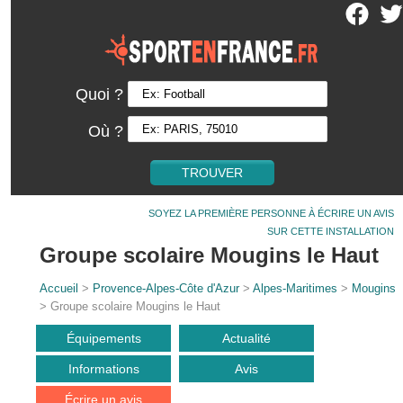
Quoi ?
Où ?
SOYEZ LA PREMIÈRE PERSONNE À ÉCRIRE UN AVIS
SUR CETTE INSTALLATION
Groupe scolaire Mougins le Haut
Accueil
>
Provence-Alpes-Côte d'Azur
>
Alpes-Maritimes
>
Mougins
> Groupe scolaire Mougins le Haut
Équipements
Actualité
Informations
Avis
Écrire un avis