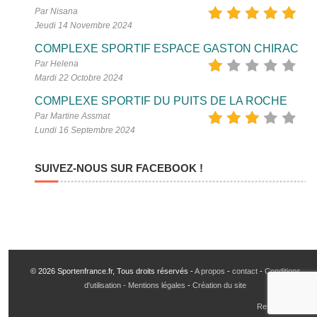
Par Nisana
Jeudi 14 Novembre 2024
COMPLEXE SPORTIF ESPACE GASTON CHIRAC
Par Helena
Mardi 22 Octobre 2024
COMPLEXE SPORTIF DU PUITS DE LA ROCHE
Par Martine Assmat
Lundi 16 Septembre 2024
SUIVEZ-NOUS SUR FACEBOOK !
© 2026 Sportenfrance.fr, Tous droits réservés -
A propos
-
contact
-
Conditions
d'utilisation - Mentions légales
-
Création du site
Retour en haut