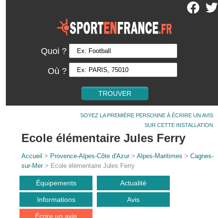
Quoi ?
Où ?
SOYEZ LA PREMIÈRE PERSONNE À ÉCRIRE UN AVIS
SUR CETTE INSTALLATION
Ecole élémentaire Jules Ferry
Accueil
>
Provence-Alpes-Côte d'Azur
>
Alpes-Maritimes
>
Cagnes-
sur-Mer
> Ecole élémentaire Jules Ferry
Équipements
Actualité
Informations
Avis
Écrire un avis