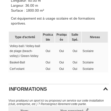
Longueur: 50.00 m
Largeur: 36.00 m
Surface : 1800.00 m²
Cet équipement est à usage scolaire et de formations
sportives.
Pratica
Pratiqu
Salle
Type d’activité
Niveau
ble
ée
Spé.
Volley-ball / Volley-ball
de plage (beach-
Oui
Oui
Oui
Scolaire
volley) / Green-Volley
Basket-Ball
Oui
Oui
Oui
Scolaire
Cerf volant
Oui
Oui
Oui
Scolaire
INFORMATIONS
Vous pratiquez un sport ici ou proposez un service sur cette installation
(club, entreprise, etc.) ? Renseignez librement cette partie.
Nom:
Non renseigné