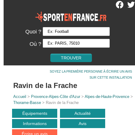
Quoi ?
Où ?
SOYEZ LA PREMIÈRE PERSONNE À ÉCRIRE UN AVIS
SUR CETTE INSTALLATION
Ravin de la Frache
Accueil
>
Provence-Alpes-Côte d'Azur
>
Alpes-de-Haute-Provence
>
Thorame-Basse
> Ravin de la Frache
Équipements
Actualité
Informations
Avis
Écrire un avis