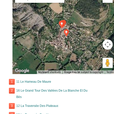
Keyboard shortcuts
Image may be subject to copyright
Terms
1
11 Le Hameau De Maure
2
16 Le Grand Tour Des Vallées De La Blanche Et Du
Bès
3
12 La Traversée Des Plateaux