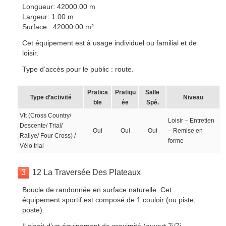
Longueur: 42000.00 m
Largeur: 1.00 m
Surface : 42000.00 m²
Cet équipement est à usage individuel ou familial et de
loisir.
Type d’accès pour le public : route.
Pratica
Pratiqu
Salle
Type d’activité
Niveau
ble
ée
Spé.
Vtt (Cross Country/
Loisir – Entretien
Descente/ Trial/
Oui
Oui
Oui
– Remise en
Rallye/ Four Cross) /
forme
Vélo trial
3
12 La Traversée Des Plateaux
Boucle de randonnée en surface naturelle. Cet
équipement sportif est composé de 1 couloir (ou piste,
poste).