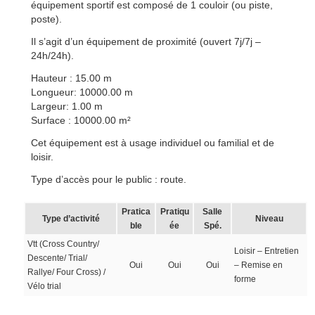
équipement sportif est composé de 1 couloir (ou piste,
poste).
Il s’agit d’un équipement de proximité (ouvert 7j/7j –
24h/24h).
Hauteur : 15.00 m
Longueur: 10000.00 m
Largeur: 1.00 m
Surface : 10000.00 m²
Cet équipement est à usage individuel ou familial et de
loisir.
Type d’accès pour le public : route.
Pratica
Pratiqu
Salle
Type d’activité
Niveau
ble
ée
Spé.
Vtt (Cross Country/
Loisir – Entretien
Descente/ Trial/
Oui
Oui
Oui
– Remise en
Rallye/ Four Cross) /
forme
Vélo trial