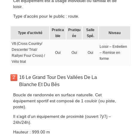
Cet équipement est à usage individuel ou familial et de
loisir.
Type d’accès pour le public : route.
Pratica
Pratiqu
Salle
Type d’activité
Niveau
ble
ée
Spé.
Vtt (Cross Country/
Loisir – Entretien
Descente/ Trial/
Oui
Oui
Oui
– Remise en
Rallye/ Four Cross) /
forme
Vélo trial
2
16 Le Grand Tour Des Vallées De La
Blanche Et Du Bès
Boucle de randonnée en surface naturelle. Cet
équipement sportif est composé de 1 couloir (ou piste,
poste).
Il s’agit d’un équipement de proximité (ouvert 7j/7j –
24h/24h).
Hauteur : 999.00 m