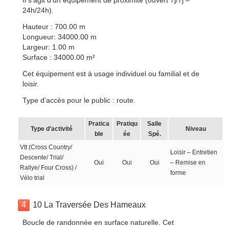
Il s’agit d’un équipement de proximité (ouvert 7j/7j –
24h/24h).
Hauteur : 700.00 m
Longueur: 34000.00 m
Largeur: 1.00 m
Surface : 34000.00 m²
Cet équipement est à usage individuel ou familial et de
loisir.
Type d’accès pour le public : route.
Pratica
Pratiqu
Salle
Type d’activité
Niveau
ble
ée
Spé.
Vtt (Cross Country/
Loisir – Entretien
Descente/ Trial/
Oui
Oui
Oui
– Remise en
Rallye/ Four Cross) /
forme
Vélo trial
4
10 La Traversée Des Hameaux
Boucle de randonnée en surface naturelle. Cet