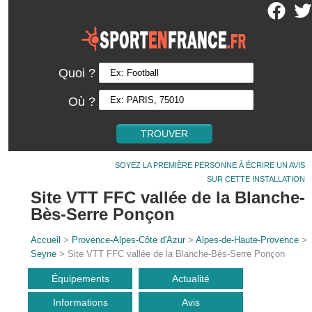
Quoi ?
Où ?
SOYEZ LA PREMIÈRE PERSONNE À ÉCRIRE UN AVIS
SUR CETTE INSTALLATION
Site VTT FFC vallée de la Blanche-
Bès-Serre Ponçon
Accueil
>
Provence-Alpes-Côte d'Azur
>
Alpes-de-Haute-Provence
>
Seyne
> Site VTT FFC vallée de la Blanche-Bès-Serre Ponçon
Équipements
Actualité
Informations
Avis