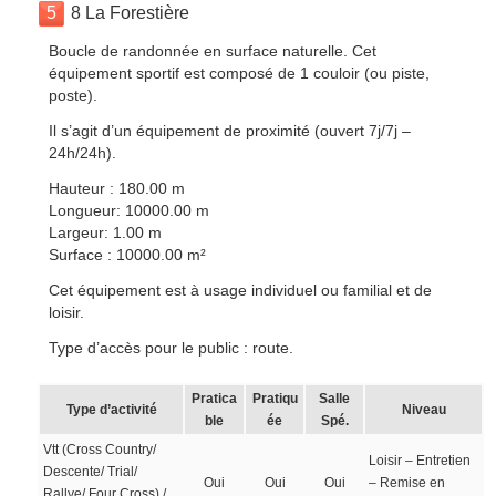
5
8 La Forestière
Boucle de randonnée en surface naturelle. Cet
équipement sportif est composé de 1 couloir (ou piste,
poste).
Il s’agit d’un équipement de proximité (ouvert 7j/7j –
24h/24h).
Hauteur : 180.00 m
Longueur: 10000.00 m
Largeur: 1.00 m
Surface : 10000.00 m²
Cet équipement est à usage individuel ou familial et de
loisir.
Type d’accès pour le public : route.
Pratica
Pratiqu
Salle
Type d’activité
Niveau
ble
ée
Spé.
Vtt (Cross Country/
Loisir – Entretien
Descente/ Trial/
Oui
Oui
Oui
– Remise en
Rallye/ Four Cross) /