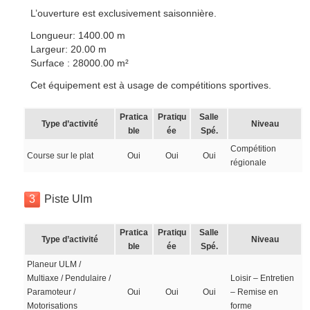
L’ouverture est exclusivement saisonnière.
Longueur: 1400.00 m
Largeur: 20.00 m
Surface : 28000.00 m²
Cet équipement est à usage de compétitions sportives.
Pratica
Pratiqu
Salle
Type d’activité
Niveau
ble
ée
Spé.
Compétition
Course sur le plat
Oui
Oui
Oui
régionale
3
Piste Ulm
Pratica
Pratiqu
Salle
Type d’activité
Niveau
ble
ée
Spé.
Planeur ULM /
Multiaxe / Pendulaire /
Loisir – Entretien
Paramoteur /
Oui
Oui
Oui
– Remise en
Motorisations
forme