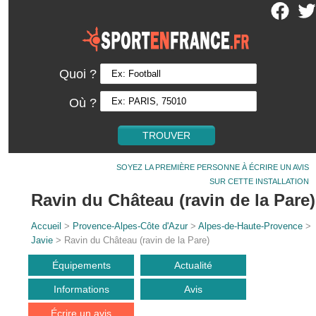
Quoi ?
Où ?
SOYEZ LA PREMIÈRE PERSONNE À ÉCRIRE UN AVIS
SUR CETTE INSTALLATION
Ravin du Château (ravin de la Pare)
Accueil
>
Provence-Alpes-Côte d'Azur
>
Alpes-de-Haute-Provence
>
Javie
> Ravin du Château (ravin de la Pare)
Équipements
Actualité
Informations
Avis
Écrire un avis