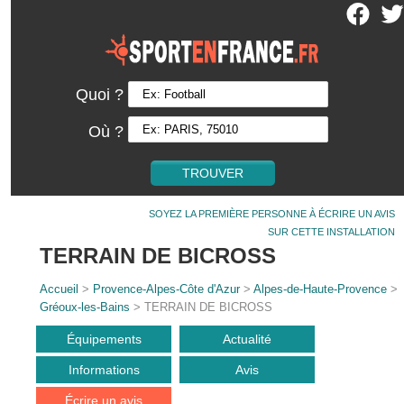
Quoi ?
Où ?
SOYEZ LA PREMIÈRE PERSONNE À ÉCRIRE UN AVIS
SUR CETTE INSTALLATION
TERRAIN DE BICROSS
Accueil
>
Provence-Alpes-Côte d'Azur
>
Alpes-de-Haute-Provence
>
Gréoux-les-Bains
> TERRAIN DE BICROSS
Équipements
Actualité
Informations
Avis
Écrire un avis