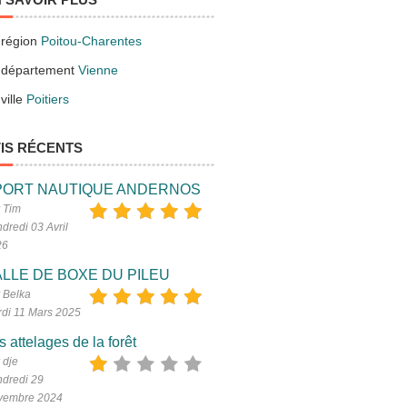
 région
Poitou-Charentes
 département
Vienne
ville
Poitiers
IS RÉCENTS
PORT NAUTIQUE ANDERNOS
 Tim
dredi 03 Avril
26
LLE DE BOXE DU PILEU
 Belka
di 11 Mars 2025
s attelages de la forêt
 dje
dredi 29
vembre 2024