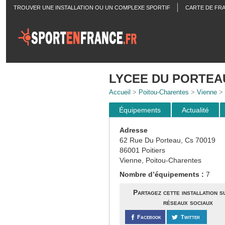
TROUVER UNE INSTALLATION OU UN COMPLEXE SPORTIF
CARTE DE FR
ACTUALITÉS
LYCEE DU PORTEAU
Accueil
>
Poitou-Charentes
>
Vienne
>
Équipements
Actualité
Adresse
62 Rue Du Porteau, Cs 70019
86001 Poitiers
Vienne, Poitou-Charentes
Nombre d’équipements :
7
Partagez cette installation s
réseaux sociaux
Facebook
Twitter