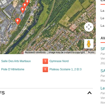
La
Le
La 
AV
S
Keyboard shortcuts
Image may be subject to copyright
Terms
Par
Ven
Salle Des Arts Martiaux
3
Gymnase Nord
20
Piste D’Athletisme
6
Plateau Scolaire 1, 2 Et 3
SA
Par
Mar
Le
FS
Par
Ven
No