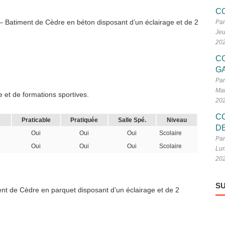
C
 – Batiment de Cèdre en béton disposant d’un éclairage et de 2
Par
Jeu
20
C
G
Par
Mar
 et de formations sportives.
20
C
Praticable
Pratiquée
Salle Spé.
Niveau
D
Oui
Oui
Oui
Scolaire
Par
Oui
Oui
Oui
Scolaire
Lun
20
SU
ment de Cèdre en parquet disposant d’un éclairage et de 2