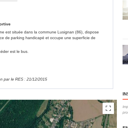
ortive
usine est située dans la commune Lusignan (86), dispose
ace de parking handicapé et occupe une superficie de
éder est le bus.
ion par le RES : 21/12/2015
IN
Imp
pro
EN