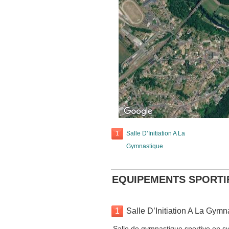
1
Salle D’Initiation A La
Gymnastique
EQUIPEMENTS SPORTI
1
Salle D’Initiation A La Gymn
Salle de gymnastique sportive en sy