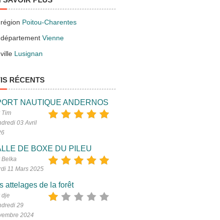
 région
Poitou-Charentes
 département
Vienne
ville
Lusignan
IS RÉCENTS
PORT NAUTIQUE ANDERNOS
 Tim
dredi 03 Avril
26
LLE DE BOXE DU PILEU
 Belka
di 11 Mars 2025
s attelages de la forêt
 dje
dredi 29
vembre 2024