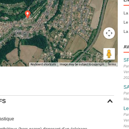
La
Le
La 
AV
S
Keyboard shortcuts
Image may be subject to copyright
Terms
Par
Ven
20
SA
Par
Mar
FS
Le
Par
astique
Ven
No
nthétique (hors gazon) disposant d’un éclairage