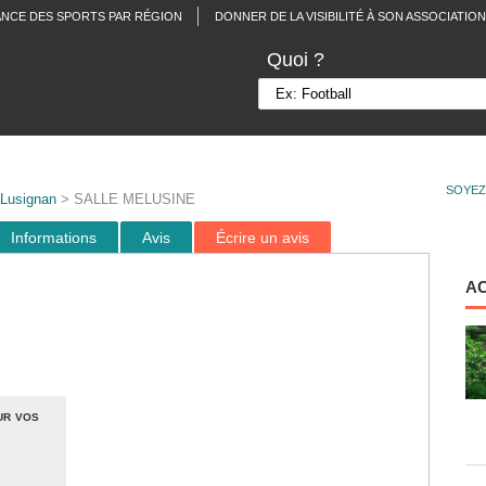
ANCE DES SPORTS PAR RÉGION
DONNER DE LA VISIBILITÉ À SON ASSOCIATION
Quoi ?
SOYEZ
Lusignan
> SALLE MELUSINE
Informations
Avis
Écrire un avis
A
ur vos