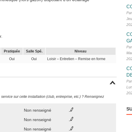
C
Par
Jeu
20
C
r.
G
Par
Pratiquée
Salle Spé.
Niveau
Mar
Oui
Oui
Loisir – Entretien – Remise en forme
20
C
D
Par
Lun
20
ervice sur cette installation (club, entreprise, etc.) ? Renseignez
SU
Non renseigné
Non renseigné
Non renseigné