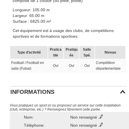
composé de 1 couloir (ou piste, poste).
Longueur: 105.00 m
Largeur: 65.00 m
Surface : 6825.00 m²
Cet équipement est à usage des clubs, de compétitions
sportives et de formations sportives.
Pratica
Pratiqu
Salle
Type d’activité
Niveau
ble
ée
Spé.
Football / Football en
Compétition
Oui
Oui
Oui
salle (Futsal)
départementale
INFORMATIONS
Vous pratiquez un sport ici ou proposez un service sur cette installation
(club, entreprise, etc.) ? Renseignez librement cette partie.
Nom:
Non renseigné
Téléphone:
Non renseigné