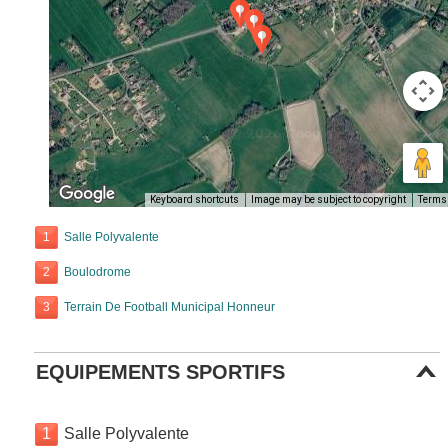
Keyboard shortcuts
Image may be subject to copyright
Terms
1
Salle Polyvalente
2
Boulodrome
3
Terrain De Football Municipal Honneur
EQUIPEMENTS SPORTIFS
1
Salle Polyvalente