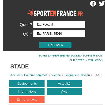
Quoi ?
Où ?
SOYEZ LA PREMIÈRE PERSONNE À ÉCRIRE UN AVIS
SUR CETTE INSTALLATION
STADE
Accueil
>
Poitou-Charentes
>
Vienne
>
Leigné-sur-Usseau
> STADE
Équipements
Actualité
Informations
Avis
Écrire un avis