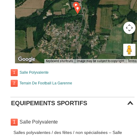
Keyboard shortcuts
Image may be subject to copyright
Terms
1
Salle Polyvalente
2
Terrain De Football La Garenne
EQUIPEMENTS SPORTIFS
1
Salle Polyvalente
Salles polyvalentes / des fêtes / non spécialisées – Salle