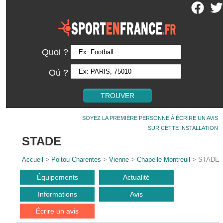
Quoi ?
Où ?
SOYEZ LA PREMIÈRE PERSONNE À ÉCRIRE UN AVIS
SUR CETTE INSTALLATION
STADE
Accueil
>
Poitou-Charentes
>
Vienne
>
Chapelle-Montreuil
> STADE
Équipements
Actualité
Informations
Avis
Écrire un avis