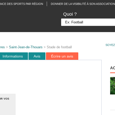
ANCE DES SPORTS PAR RÉGION
DONNER DE LA VISIBILITÉ À SON ASSOCIATION
Quoi ?
SOYEZ
res
>
Saint-Jean-de-Thouars
> Stade de football
Informations
Avis
Écrire un avis
A
ur vos