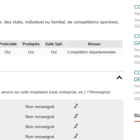
C
Par
Jeu
 des clubs, individuel ou familial, de compétitions sportives,
20
C
G
Praticable
Pratiquée
Salle Spé.
Niveau
Par
Oui
Oui
Oui
Compétition départementale
Mar
20
C
D
Par
ervice sur cette installation (club, entreprise, etc.) ? Renseignez
Lun
20
Non renseigné
SU
Non renseigné
Non renseigné
Non renseigné