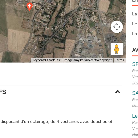
La
Le
La 
AV
Keyboard shortcuts
Image may be subject to copyright
Terms
S
Par
Ven
20
FS
SA
Par
Mar
Le
 disposant d’un éclairage, de 4 vestiaires avec douches et
Par
Ven
No