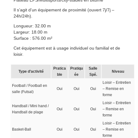
Plateau EPS/Multisports/city-stades en bitume
Il s’agit d’un équipement de proximité (ouvert 7j/7j –
24h/24h).
Longueur: 32.00 m
Largeur: 18.00 m
Surface : 576.00 m²
Cet équipement est à usage individuel ou familial et de
loisir.
Pratica
Pratiqu
Salle
Type d’activité
Niveau
ble
ée
Spé.
Loisir – Entretien
Football / Football en
Oui
Oui
Oui
– Remise en
salle (Futsal)
forme
Loisir – Entretien
Handball / Mini hand /
Oui
Oui
Oui
– Remise en
Handball de plage
forme
Loisir – Entretien
Basket-Ball
Oui
Oui
Oui
– Remise en
forme