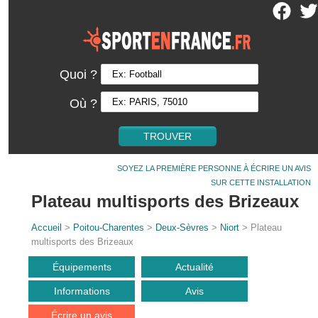
Quoi ?
Où ?
SOYEZ LA PREMIÈRE PERSONNE À ÉCRIRE UN AVIS
SUR CETTE INSTALLATION
Plateau multisports des Brizeaux
Accueil
>
Poitou-Charentes
>
Deux-Sèvres
>
Niort
> Plateau
multisports des Brizeaux
Équipements
Actualité
Informations
Avis
Écrire un avis