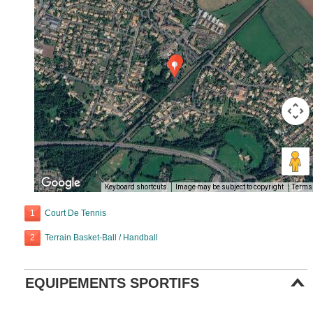
Keyboard shortcuts
Image may be subject to copyright
Terms
1
Court De Tennis
2
Terrain Basket-Ball / Handball
EQUIPEMENTS SPORTIFS