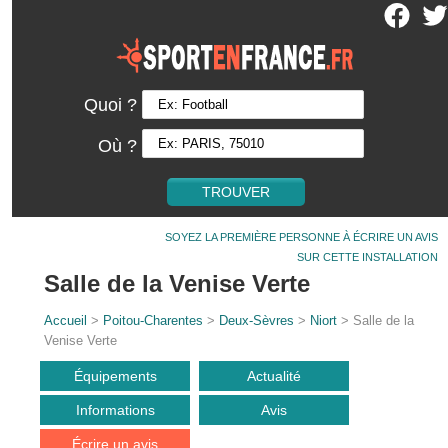
Quoi ?
Où ?
SOYEZ LA PREMIÈRE PERSONNE À ÉCRIRE UN AVIS
SUR CETTE INSTALLATION
Salle de la Venise Verte
Accueil
>
Poitou-Charentes
>
Deux-Sèvres
>
Niort
> Salle de la
Venise Verte
Équipements
Actualité
Informations
Avis
Écrire un avis