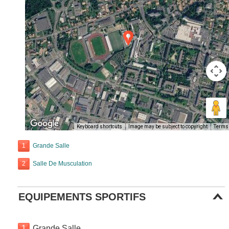
Keyboard shortcuts
Image may be subject to copyright
Terms
1
Grande Salle
2
Salle De Musculation
EQUIPEMENTS SPORTIFS
1
Grande Salle