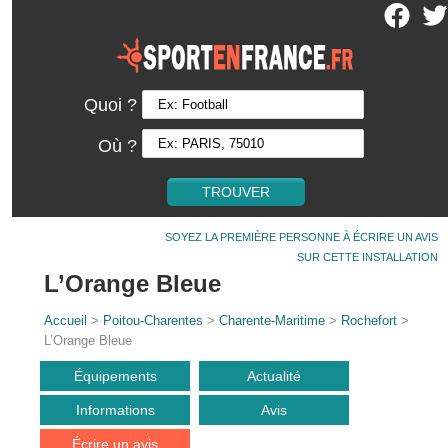
Quoi ?
Où ?
SOYEZ LA PREMIÈRE PERSONNE À ÉCRIRE UN AVIS
SUR CETTE INSTALLATION
L’Orange Bleue
Accueil
>
Poitou-Charentes
>
Charente-Maritime
>
Rochefort
>
L’Orange Bleue
Équipements
Actualité
Informations
Avis
Écrire un avis