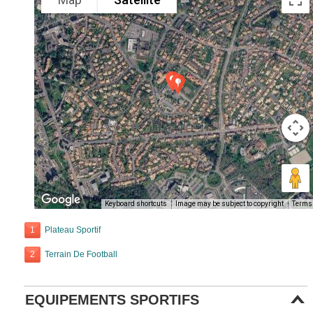
Keyboard shortcuts
Image may be subject to copyright
Terms
1
Plateau Sportif
2
Terrain De Football
EQUIPEMENTS SPORTIFS