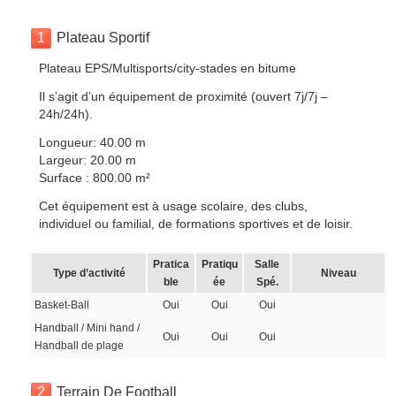
1
Plateau Sportif
Plateau EPS/Multisports/city-stades en bitume
Il s’agit d’un équipement de proximité (ouvert 7j/7j –
24h/24h).
Longueur: 40.00 m
Largeur: 20.00 m
Surface : 800.00 m²
Cet équipement est à usage scolaire, des clubs,
individuel ou familial, de formations sportives et de loisir.
Pratica
Pratiqu
Salle
Type d’activité
Niveau
ble
ée
Spé.
Basket-Ball
Oui
Oui
Oui
Handball / Mini hand /
Oui
Oui
Oui
Handball de plage
2
Terrain De Football