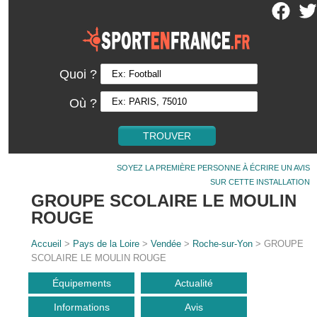
Quoi ?
Où ?
SOYEZ LA PREMIÈRE PERSONNE À ÉCRIRE UN AVIS
SUR CETTE INSTALLATION
GROUPE SCOLAIRE LE MOULIN
ROUGE
Accueil
>
Pays de la Loire
>
Vendée
>
Roche-sur-Yon
> GROUPE
SCOLAIRE LE MOULIN ROUGE
Équipements
Actualité
Informations
Avis