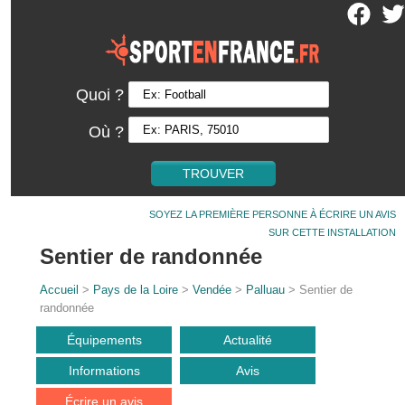
Quoi ?
Où ?
SOYEZ LA PREMIÈRE PERSONNE À ÉCRIRE UN AVIS
SUR CETTE INSTALLATION
Sentier de randonnée
Accueil
>
Pays de la Loire
>
Vendée
>
Palluau
> Sentier de
randonnée
Équipements
Actualité
Informations
Avis
Écrire un avis