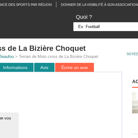
ANCE DES SPORTS PAR RÉGION
DONNER DE LA VISIBILITÉ À SON ASSOCIATION
Quoi ?
ss de La Bizière Choquet
SOYEZ
Beaufou
> Terrain de Moto cross de La Bizière Choquet
Informations
Avis
Écrire un avis
A
ur vos