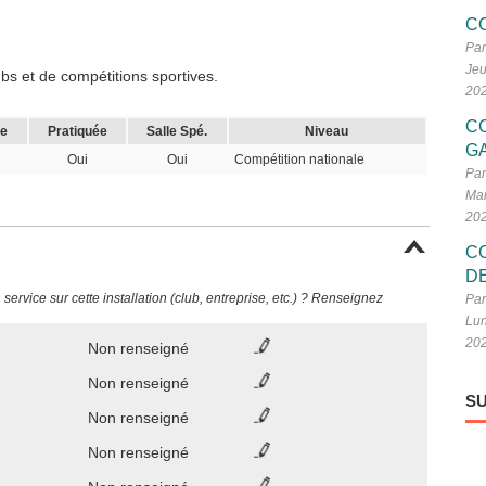
C
Par
Jeu
s et de compétitions sportives.
20
C
le
Pratiquée
Salle Spé.
Niveau
G
Oui
Oui
Compétition nationale
Par
Mar
20
C
D
ervice sur cette installation (club, entreprise, etc.) ? Renseignez
Par
Lun
20
Non renseigné
Non renseigné
SU
Non renseigné
Non renseigné