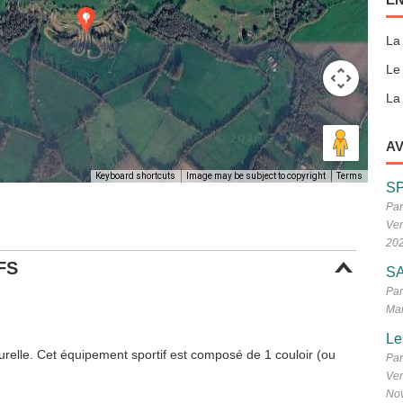
La
Le
La 
AV
Keyboard shortcuts
Image may be subject to copyright
Terms
S
Par
Ven
20
FS
SA
Par
Mar
Le
urelle. Cet équipement sportif est composé de 1 couloir (ou
Par
Ven
No