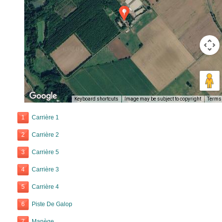
Keyboard shortcuts
Image may be subject to copyright
Terms
1
Carrière 1
2
Carrière 2
3
Carrière 5
4
Carrière 3
5
Carrière 4
6
Piste De Galop
7
Manège