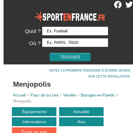
Quoi ?
Où ?
SOYEZ LA PREMIÈRE PERSONNE À ÉCRIRE UN AVIS
SUR CETTE INSTALLATION
Menjopolis
Accueil
>
Pays de la Loire
>
Vendée
>
Bazoges-en-Pareds
>
Menjopolis
Équipements
Actualité
Informations
Avis
Écrire un avis