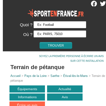
Quoi ?
Où ?
SOYEZ LA PREMIÈRE PERSONNE À ÉCRIRE UN AVIS
SUR CETTE INSTALLATION
Terrain de pétanque
Accueil
>
Pays de la Loire
>
Sarthe
>
Étival-lès-le-Mans
> Terrain de
pétanque
Équipements
Actualité
Informations
Avis
Écrire un avis