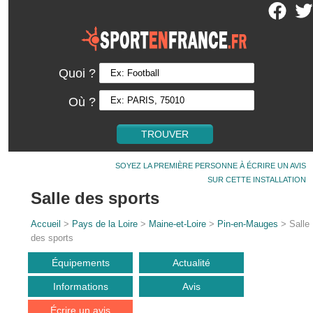
Quoi ?
Où ?
SOYEZ LA PREMIÈRE PERSONNE À ÉCRIRE UN AVIS
SUR CETTE INSTALLATION
Salle des sports
Accueil
>
Pays de la Loire
>
Maine-et-Loire
>
Pin-en-Mauges
> Salle
des sports
Équipements
Actualité
Informations
Avis
Écrire un avis