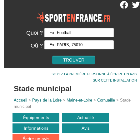
Quoi ?
Où ?
SOYEZ LA PREMIÈRE PERSONNE À ÉCRIRE UN AVIS
SUR CETTE INSTALLATION
Stade municipal
Accueil
>
Pays de la Loire
>
Maine-et-Loire
>
Cornuaille
> Stade
municipal
Équipements
Actualité
Informations
Avis
Écrire un avis