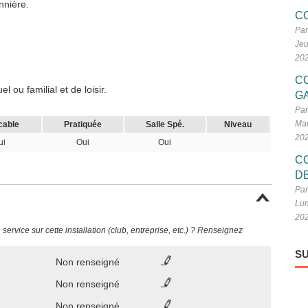
nnière.
C
Par
Jeu
20
C
 ou familial et de loisir.
G
Par
Mar
cable
Pratiquée
Salle Spé.
Niveau
20
ui
Oui
Oui
C
D
Par
Lun
20
ervice sur cette installation (club, entreprise, etc.) ? Renseignez
SU
Non renseigné
Non renseigné
Non renseigné