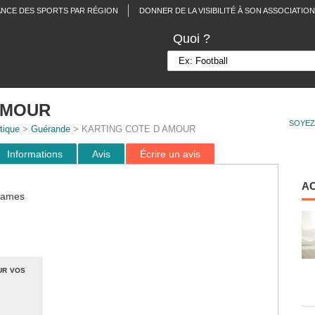
ANCE DES SPORTS PAR RÉGION
DONNER DE LA VISIBILITÉ À SON ASSOCIATION
Quoi ?
AMOUR
SOYEZ
tique
>
Guérande
> KARTING COTE D AMOUR
Informations
Avis
Écrire un avis
A
ejames
ur vos