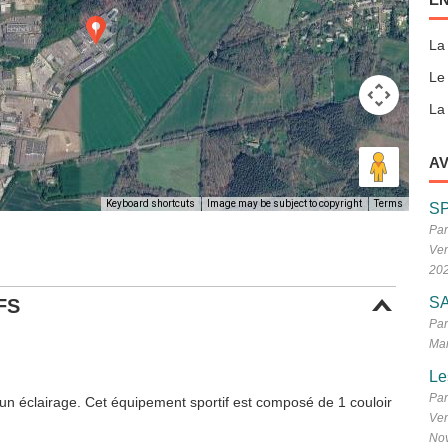
La
Le
La 
AV
Keyboard shortcuts
Image may be subject to copyright
Terms
S
Par
Ven
20
SA
FS
Par
Mar
Le
Par
’un éclairage. Cet équipement sportif est composé de 1 couloir
Ven
No