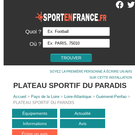
Quoi ?
Où ?
SOYEZ LA PREMIÈRE PERSONNE À ÉCRIRE UN AVIS
SUR CETTE INSTALLATION
PLATEAU SPORTIF DU PARADIS
Accueil
>
Pays de la Loire
>
Loire-Atlantique
>
Guémené-Penfao
>
PLATEAU SPORTIF DU PARADIS
Équipements
Actualité
Informations
Avis
Écrire un avis