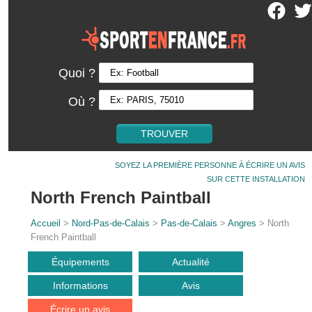
Quoi ?
Où ?
SOYEZ LA PREMIÈRE PERSONNE À ÉCRIRE UN AVIS
SUR CETTE INSTALLATION
North French Paintball
Accueil
>
Nord-Pas-de-Calais
>
Pas-de-Calais
>
Angres
> North
French Paintball
Équipements
Actualité
Informations
Avis
Écrire un avis