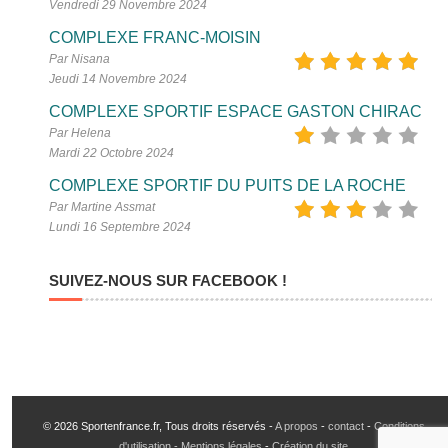
Vendredi 29 Novembre 2024
COMPLEXE FRANC-MOISIN
Par Nisana
Jeudi 14 Novembre 2024
COMPLEXE SPORTIF ESPACE GASTON CHIRAC
Par Helena
Mardi 22 Octobre 2024
COMPLEXE SPORTIF DU PUITS DE LA ROCHE
Par Martine Assmat
Lundi 16 Septembre 2024
SUIVEZ-NOUS SUR FACEBOOK !
© 2026 Sportenfrance.fr, Tous droits réservés -
A propos
-
contact
-
Conditions
d'utilisation - Mentions légales
-
Création du site