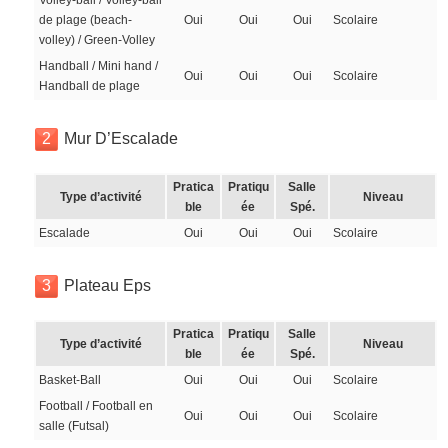
Volley-ball / Volley-ball
de plage (beach-
Oui
Oui
Oui
Scolaire
volley) / Green-Volley
Handball / Mini hand /
Oui
Oui
Oui
Scolaire
Handball de plage
2
Mur D’Escalade
Pratica
Pratiqu
Salle
Type d’activité
Niveau
ble
ée
Spé.
Escalade
Oui
Oui
Oui
Scolaire
3
Plateau Eps
Pratica
Pratiqu
Salle
Type d’activité
Niveau
ble
ée
Spé.
Basket-Ball
Oui
Oui
Oui
Scolaire
Football / Football en
Oui
Oui
Oui
Scolaire
salle (Futsal)