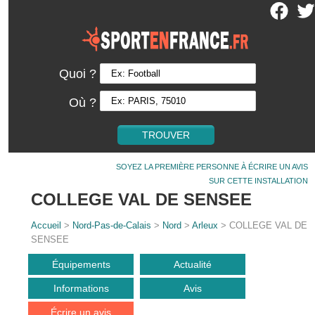
Quoi ?
Où ?
SOYEZ LA PREMIÈRE PERSONNE À ÉCRIRE UN AVIS
SUR CETTE INSTALLATION
COLLEGE VAL DE SENSEE
Accueil
>
Nord-Pas-de-Calais
>
Nord
>
Arleux
> COLLEGE VAL DE
SENSEE
Équipements
Actualité
Informations
Avis
Écrire un avis