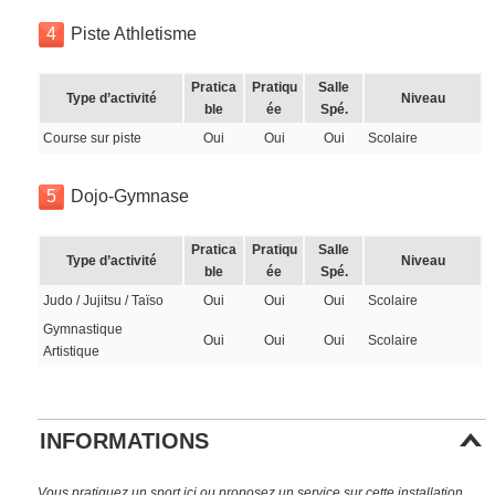
4
Piste Athletisme
Pratica
Pratiqu
Salle
Type d’activité
Niveau
ble
ée
Spé.
Course sur piste
Oui
Oui
Oui
Scolaire
5
Dojo-Gymnase
Pratica
Pratiqu
Salle
Type d’activité
Niveau
ble
ée
Spé.
Judo / Jujitsu / Taïso
Oui
Oui
Oui
Scolaire
Gymnastique
Oui
Oui
Oui
Scolaire
Artistique
INFORMATIONS
Vous pratiquez un sport ici ou proposez un service sur cette installation