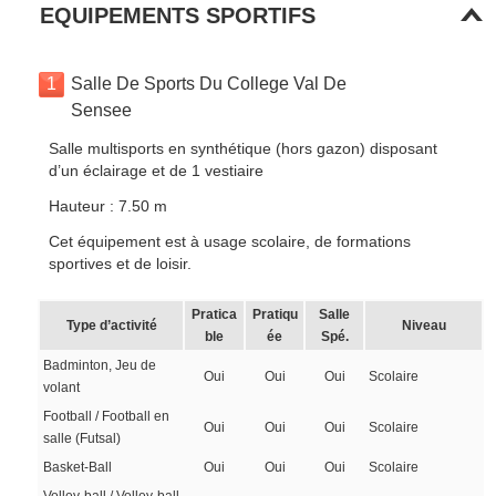
EQUIPEMENTS SPORTIFS
1
Salle De Sports Du College Val De
Sensee
Salle multisports en synthétique (hors gazon) disposant
d’un éclairage et de 1 vestiaire
Hauteur : 7.50 m
Cet équipement est à usage scolaire, de formations
sportives et de loisir.
Pratica
Pratiqu
Salle
Type d’activité
Niveau
ble
ée
Spé.
Badminton, Jeu de
Oui
Oui
Oui
Scolaire
volant
Football / Football en
Oui
Oui
Oui
Scolaire
salle (Futsal)
Basket-Ball
Oui
Oui
Oui
Scolaire