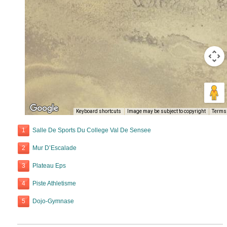
Keyboard shortcuts
Image may be subject to copyright
Terms
1
Salle De Sports Du College Val De Sensee
2
Mur D’Escalade
3
Plateau Eps
4
Piste Athletisme
5
Dojo-Gymnase