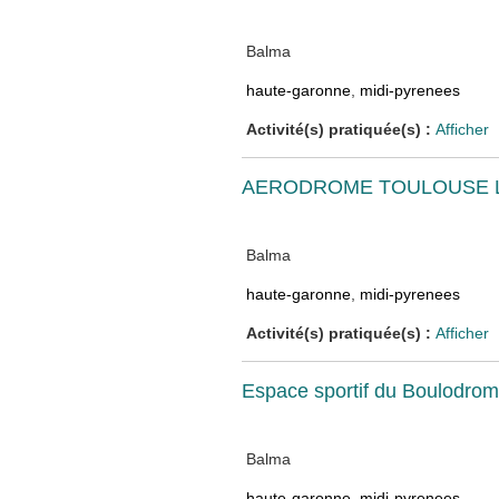
Balma
haute-garonne
,
midi-pyrenees
Activité(s) pratiquée(s) :
Afficher
AERODROME TOULOUSE 
Balma
haute-garonne
,
midi-pyrenees
Activité(s) pratiquée(s) :
Afficher
Espace sportif du Boulodrom
Balma
haute-garonne
,
midi-pyrenees