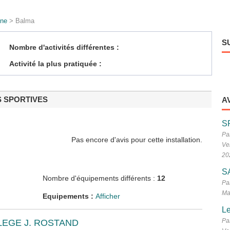
nne
> Balma
S
Nombre d'activités différentes :
Activité la plus pratiquée :
S SPORTIVES
A
S
Pa
Pas encore d'avis pour cette installation.
Ve
20
S
Nombre d'équipements différents :
12
Pa
Ma
Equipements :
Afficher
Le
Pa
EGE J. ROSTAND