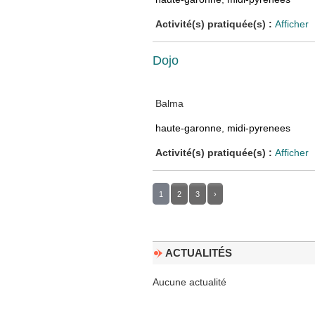
Activité(s) pratiquée(s) :
Afficher
Dojo
Balma
haute-garonne
,
midi-pyrenees
Activité(s) pratiquée(s) :
Afficher
1
2
3
›
ACTUALITÉS
Aucune actualité