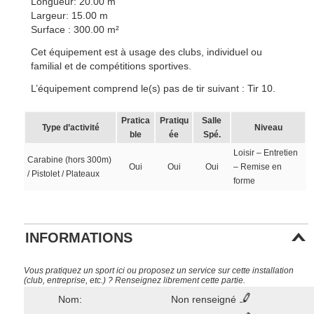
Longueur: 20.00 m
Largeur: 15.00 m
Surface : 300.00 m²
Cet équipement est à usage des clubs, individuel ou
familial et de compétitions sportives.
L’équipement comprend le(s) pas de tir suivant : Tir 10.
Pratica
Pratiqu
Salle
Type d’activité
Niveau
ble
ée
Spé.
Loisir – Entretien
Carabine (hors 300m)
Oui
Oui
Oui
– Remise en
/ Pistolet / Plateaux
forme
INFORMATIONS
Vous pratiquez un sport ici ou proposez un service sur cette installation
(club, entreprise, etc.) ? Renseignez librement cette partie.
Nom:
Non renseigné