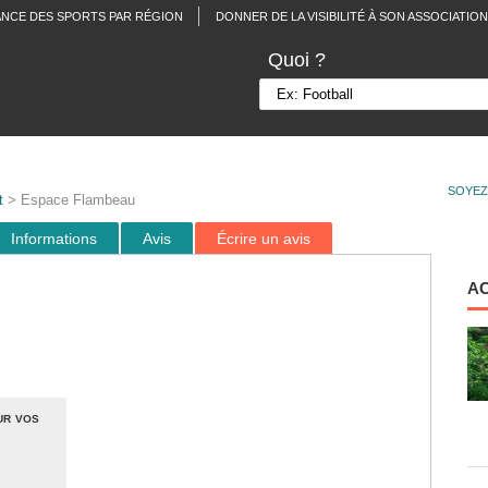
ANCE DES SPORTS PAR RÉGION
DONNER DE LA VISIBILITÉ À SON ASSOCIATION
Quoi ?
SOYEZ
t
> Espace Flambeau
Informations
Avis
Écrire un avis
A
ur vos