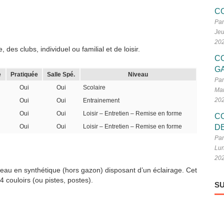
C
Par
Jeu
20
des clubs, individuel ou familial et de loisir.
C
G
e
Pratiquée
Salle Spé.
Niveau
Par
Oui
Oui
Scolaire
Mar
20
Oui
Oui
Entrainement
Oui
Oui
Loisir – Entretien – Remise en forme
C
Oui
Oui
Loisir – Entretien – Remise en forme
D
Par
Lun
20
beau en synthétique (hors gazon) disposant d’un éclairage. Cet
 couloirs (ou pistes, postes).
SU