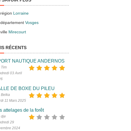
 région
Lorraine
 département
Vosges
ville
Mirecourt
IS RÉCENTS
PORT NAUTIQUE ANDERNOS
 Tim
dredi 03 Avril
26
LLE DE BOXE DU PILEU
 Belka
di 11 Mars 2025
s attelages de la forêt
 dje
dredi 29
vembre 2024