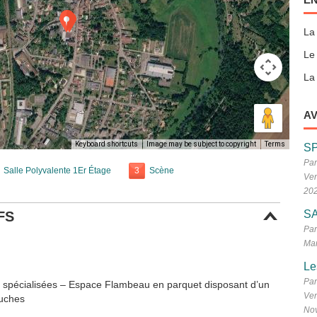
La
Le
La 
AV
Keyboard shortcuts
Image may be subject to copyright
Terms
S
Par
Salle Polyvalente 1Er Étage
3
Scène
Ven
20
SA
FS
Par
Mar
Le
Par
on spécialisées – Espace Flambeau en parquet disposant d’un
Ven
ouches
No