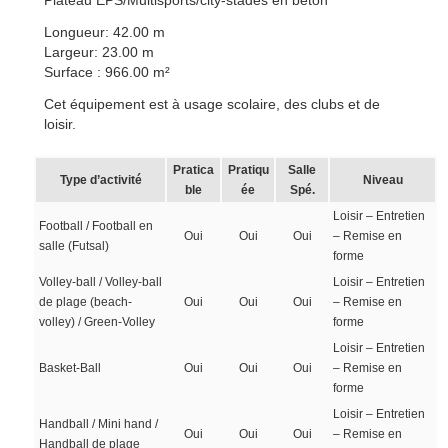
Plateau EPS/Multisports/city-stades en béton
Longueur: 42.00 m
Largeur: 23.00 m
Surface : 966.00 m²
Cet équipement est à usage scolaire, des clubs et de
loisir.
Pratica
Pratiqu
Salle
Type d’activité
Niveau
ble
ée
Spé.
Loisir – Entretien
Football / Football en
Oui
Oui
Oui
– Remise en
salle (Futsal)
forme
Volley-ball / Volley-ball
Loisir – Entretien
de plage (beach-
Oui
Oui
Oui
– Remise en
volley) / Green-Volley
forme
Loisir – Entretien
Basket-Ball
Oui
Oui
Oui
– Remise en
forme
Loisir – Entretien
Handball / Mini hand /
Oui
Oui
Oui
– Remise en
Handball de plage