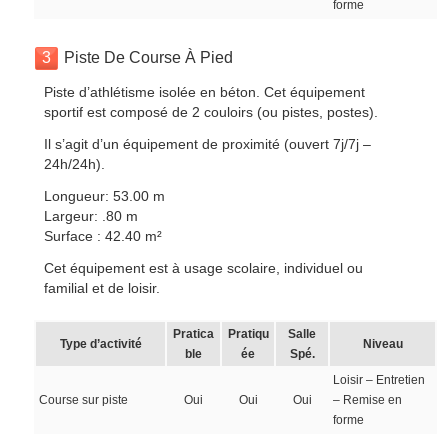
forme
3
Piste De Course À Pied
Piste d’athlétisme isolée en béton. Cet équipement
sportif est composé de 2 couloirs (ou pistes, postes).
Il s’agit d’un équipement de proximité (ouvert 7j/7j –
24h/24h).
Longueur: 53.00 m
Largeur: .80 m
Surface : 42.40 m²
Cet équipement est à usage scolaire, individuel ou
familial et de loisir.
Pratica
Pratiqu
Salle
Type d’activité
Niveau
ble
ée
Spé.
Loisir – Entretien
Course sur piste
Oui
Oui
Oui
– Remise en
forme