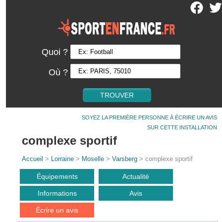
Quoi ?
Où ?
SOYEZ LA PREMIÈRE PERSONNE À ÉCRIRE UN AVIS
SUR CETTE INSTALLATION
complexe sportif
Accueil
>
Lorraine
>
Moselle
>
Varsberg
> complexe sportif
Équipements
Actualité
Informations
Avis
Écrire un avis