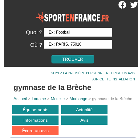
Quoi ?
Où ?
SOYEZ LA PREMIÈRE PERSONNE À ÉCRIRE UN AVIS
SUR CETTE INSTALLATION
gymnase de la Brèche
Accueil
>
Lorraine
>
Moselle
>
Morhange
> gymnase de la Brèche
Équipements
Actualité
Informations
Avis
Écrire un avis