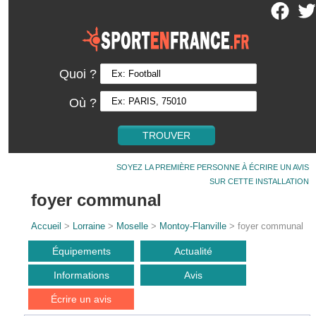
Quoi ?
Où ?
SOYEZ LA PREMIÈRE PERSONNE À ÉCRIRE UN AVIS
SUR CETTE INSTALLATION
foyer communal
Accueil
>
Lorraine
>
Moselle
>
Montoy-Flanville
> foyer communal
Équipements
Actualité
Informations
Avis
Écrire un avis