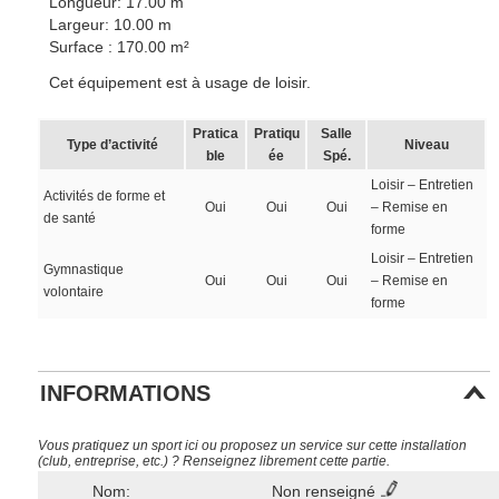
Longueur: 17.00 m
Largeur: 10.00 m
Surface : 170.00 m²
Cet équipement est à usage de loisir.
Pratica
Pratiqu
Salle
Type d’activité
Niveau
ble
ée
Spé.
Loisir – Entretien
Activités de forme et
Oui
Oui
Oui
– Remise en
de santé
forme
Loisir – Entretien
Gymnastique
Oui
Oui
Oui
– Remise en
volontaire
forme
INFORMATIONS
Vous pratiquez un sport ici ou proposez un service sur cette installation
(club, entreprise, etc.) ? Renseignez librement cette partie.
Nom:
Non renseigné