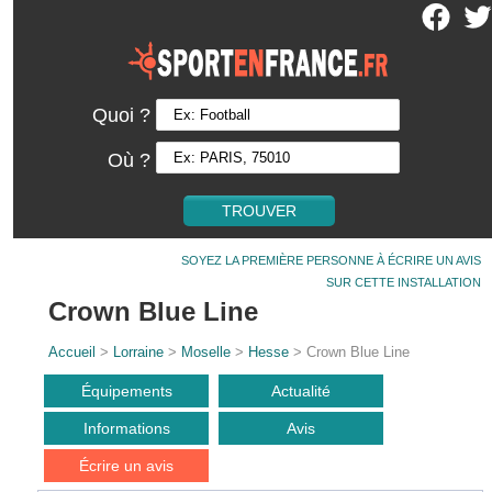
Quoi ?
Où ?
SOYEZ LA PREMIÈRE PERSONNE À ÉCRIRE UN AVIS
SUR CETTE INSTALLATION
Crown Blue Line
Accueil
>
Lorraine
>
Moselle
>
Hesse
> Crown Blue Line
Équipements
Actualité
Informations
Avis
Écrire un avis