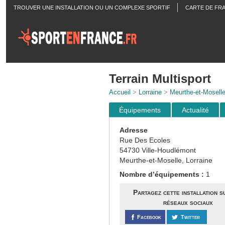
TROUVER UNE INSTALLATION OU UN COMPLEXE SPORTIF
CARTE DE FR
ACTUALITÉS
Terrain Multisport
Accueil
>
Lorraine
>
Meurthe-et-Mosell
Équipements
Actualité
Adresse
Rue Des Ecoles
54730 Ville-Houdlémont
Meurthe-et-Moselle, Lorraine
Nombre d’équipements :
1
Partagez cette installation s
réseaux sociaux
Facebook
Twitter