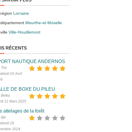
 région
Lorraine
 département
Meurthe-et-Moselle
ville
Ville-Houdlémont
IS RÉCENTS
PORT NAUTIQUE ANDERNOS
 Tim
dredi 03 Avril
26
LLE DE BOXE DU PILEU
 Belka
di 11 Mars 2025
s attelages de la forêt
 dje
dredi 29
vembre 2024