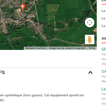
La
Le
La 
AV
Keyboard shortcuts
Image may be subject to copyright
Terms
S
Par
Ven
20
SA
FS
Par
Mar
Le
Par
 en synthétique (hors gazon). Cet équipement sportif est
Ven
te).
No