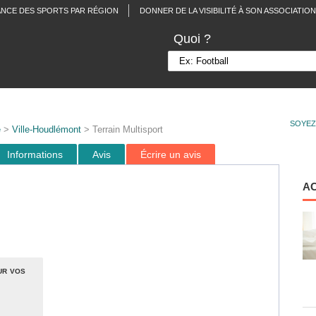
ANCE DES SPORTS PAR RÉGION
DONNER DE LA VISIBILITÉ À SON ASSOCIATION
Quoi ?
SOYEZ
e
>
Ville-Houdlémont
> Terrain Multisport
Informations
Avis
Écrire un avis
A
ur vos