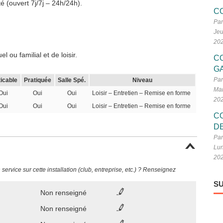
é (ouvert 7j/7j – 24h/24h).
C
Par
Jeu
20
 ou familial et de loisir.
C
G
Par
ticable
Pratiquée
Salle Spé.
Niveau
Mar
Oui
Oui
Oui
Loisir – Entretien – Remise en forme
20
Oui
Oui
Oui
Loisir – Entretien – Remise en forme
C
D
Par
Lun
20
ervice sur cette installation (club, entreprise, etc.) ? Renseignez
SU
Non renseigné
Non renseigné