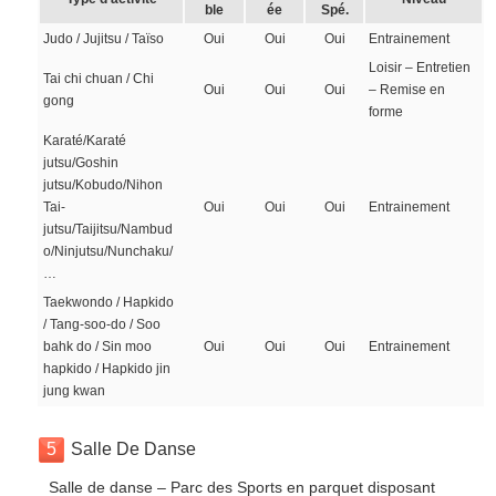
ble
ée
Spé.
Judo / Jujitsu / Taïso
Oui
Oui
Oui
Entrainement
Loisir – Entretien
Tai chi chuan / Chi
Oui
Oui
Oui
– Remise en
gong
forme
Karaté/Karaté
jutsu/Goshin
jutsu/Kobudo/Nihon
Tai-
Oui
Oui
Oui
Entrainement
jutsu/Taijitsu/Nambud
o/Ninjutsu/Nunchaku/
…
Taekwondo / Hapkido
/ Tang-soo-do / Soo
bahk do / Sin moo
Oui
Oui
Oui
Entrainement
hapkido / Hapkido jin
jung kwan
5
Salle De Danse
Salle de danse – Parc des Sports en parquet disposant