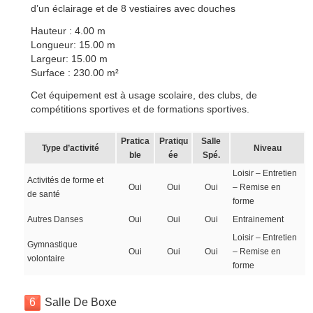
d’un éclairage et de 8 vestiaires avec douches
Hauteur : 4.00 m
Longueur: 15.00 m
Largeur: 15.00 m
Surface : 230.00 m²
Cet équipement est à usage scolaire, des clubs, de
compétitions sportives et de formations sportives.
Pratica
Pratiqu
Salle
Type d’activité
Niveau
ble
ée
Spé.
Loisir – Entretien
Activités de forme et
Oui
Oui
Oui
– Remise en
de santé
forme
Autres Danses
Oui
Oui
Oui
Entrainement
Loisir – Entretien
Gymnastique
Oui
Oui
Oui
– Remise en
volontaire
forme
6
Salle De Boxe