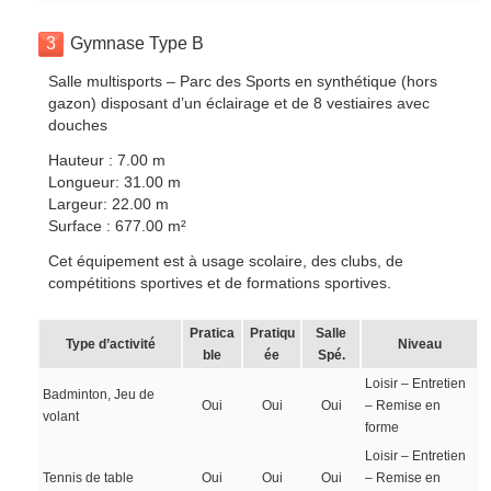
3
Gymnase Type B
Salle multisports – Parc des Sports en synthétique (hors
gazon) disposant d’un éclairage et de 8 vestiaires avec
douches
Hauteur : 7.00 m
Longueur: 31.00 m
Largeur: 22.00 m
Surface : 677.00 m²
Cet équipement est à usage scolaire, des clubs, de
compétitions sportives et de formations sportives.
Pratica
Pratiqu
Salle
Type d’activité
Niveau
ble
ée
Spé.
Loisir – Entretien
Badminton, Jeu de
Oui
Oui
Oui
– Remise en
volant
forme
Loisir – Entretien
Tennis de table
Oui
Oui
Oui
– Remise en