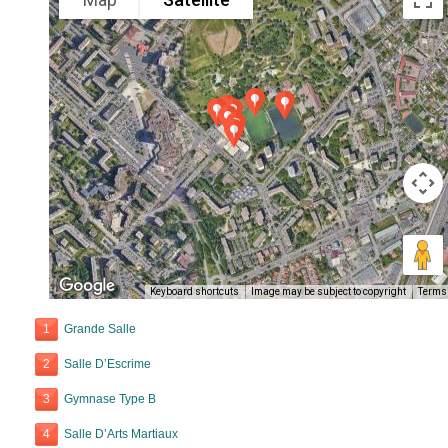
Keyboard shortcuts
Image may be subject to copyright
Terms
1
Grande Salle
2
Salle D’Escrime
3
Gymnase Type B
4
Salle D’Arts Martiaux