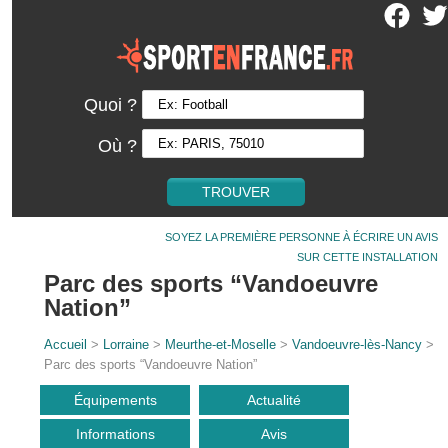
Quoi ?
Où ?
SOYEZ LA PREMIÈRE PERSONNE À ÉCRIRE UN AVIS
SUR CETTE INSTALLATION
Parc des sports “Vandoeuvre
Nation”
Accueil
>
Lorraine
>
Meurthe-et-Moselle
>
Vandoeuvre-lès-Nancy
>
Parc des sports “Vandoeuvre Nation”
Équipements
Actualité
Informations
Avis