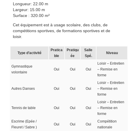
Longueur: 22.00 m
Largeur: 15.00 m
Surface : 320.00 m²
Cet équipement est à usage scolaire, des clubs, de
compétitions sportives, de formations sportives et de
loisir.
Pratica
Pratiqu
Salle
Type d’activité
Niveau
ble
ée
Spé.
Loisir – Entretien
Gymnastique
Oui
Oui
Oui
– Remise en
volontaire
forme
Loisir – Entretien
Autres Danses
Oui
Oui
Oui
– Remise en
forme
Loisir – Entretien
Tennis de table
Oui
Oui
Oui
– Remise en
forme
Escrime (Epée /
Compétition
Oui
Oui
Oui
Fleuret / Sabre )
nationale