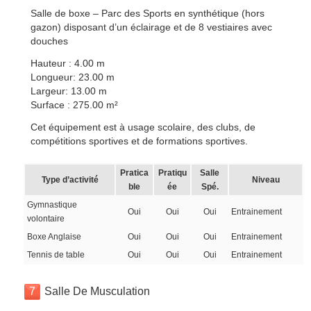
Salle de boxe – Parc des Sports en synthétique (hors
gazon) disposant d’un éclairage et de 8 vestiaires avec
douches
Hauteur : 4.00 m
Longueur: 23.00 m
Largeur: 13.00 m
Surface : 275.00 m²
Cet équipement est à usage scolaire, des clubs, de
compétitions sportives et de formations sportives.
Pratica
Pratiqu
Salle
Type d’activité
Niveau
ble
ée
Spé.
Gymnastique
Oui
Oui
Oui
Entrainement
volontaire
Boxe Anglaise
Oui
Oui
Oui
Entrainement
Tennis de table
Oui
Oui
Oui
Entrainement
7
Salle De Musculation