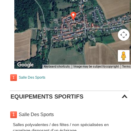
Keyboard shortcuts
Image may be subject to copyright
Terms
1
Salle Des Sports
EQUIPEMENTS SPORTIFS
1
Salle Des Sports
Salles polyvalentes / des fêtes / non spécialisées en
carrelage disposant d’un éclairage