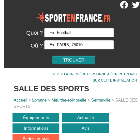
Quoi ?
Où ?
SOYEZ LA PREMIÈRE PERSONNE À ÉCRIRE UN AVIS
SUR CETTE INSTALLATION
SALLE DES SPORTS
Accueil
>
Lorraine
>
Meurthe-et-Moselle
>
Serrouville
> SALLE DES
SPORTS
Équipements
Actualité
Informations
Avis
Écrire un avis