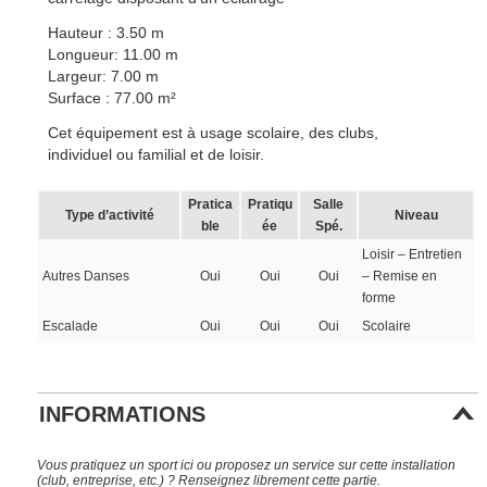
Hauteur : 3.50 m
Longueur: 11.00 m
Largeur: 7.00 m
Surface : 77.00 m²
Cet équipement est à usage scolaire, des clubs,
individuel ou familial et de loisir.
Pratica
Pratiqu
Salle
Type d’activité
Niveau
ble
ée
Spé.
Loisir – Entretien
Autres Danses
Oui
Oui
Oui
– Remise en
forme
Escalade
Oui
Oui
Oui
Scolaire
INFORMATIONS
Vous pratiquez un sport ici ou proposez un service sur cette installation
(club, entreprise, etc.) ? Renseignez librement cette partie.