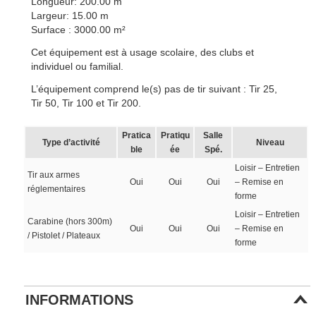
Longueur: 200.00 m
Largeur: 15.00 m
Surface : 3000.00 m²
Cet équipement est à usage scolaire, des clubs et
individuel ou familial.
L’équipement comprend le(s) pas de tir suivant : Tir 25,
Tir 50, Tir 100 et Tir 200.
Pratica
Pratiqu
Salle
Type d’activité
Niveau
ble
ée
Spé.
Loisir – Entretien
Tir aux armes
Oui
Oui
Oui
– Remise en
réglementaires
forme
Loisir – Entretien
Carabine (hors 300m)
Oui
Oui
Oui
– Remise en
/ Pistolet / Plateaux
forme
INFORMATIONS