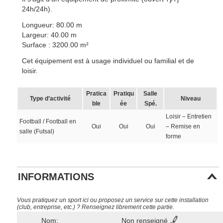
24h/24h).
Longueur: 80.00 m
Largeur: 40.00 m
Surface : 3200.00 m²
Cet équipement est à usage individuel ou familial et de
loisir.
Pratica
Pratiqu
Salle
Type d’activité
Niveau
ble
ée
Spé.
Loisir – Entretien
Football / Football en
Oui
Oui
Oui
– Remise en
salle (Futsal)
forme
INFORMATIONS
Vous pratiquez un sport ici ou proposez un service sur cette installation
(club, entreprise, etc.) ? Renseignez librement cette partie.
Nom:
Non renseigné