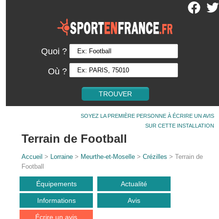
Quoi ?
Où ?
SOYEZ LA PREMIÈRE PERSONNE À ÉCRIRE UN AVIS
SUR CETTE INSTALLATION
Terrain de Football
Accueil
>
Lorraine
>
Meurthe-et-Moselle
>
Crézilles
> Terrain de
Football
Équipements
Actualité
Informations
Avis
Écrire un avis