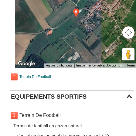
Keyboard shortcuts
Image may be subject to copyright
Terms
1
Terrain De Football
EQUIPEMENTS SPORTIFS
1
Terrain De Football
Terrain de football en gazon naturel
Il s’agit d’un équipement de proximité (ouvert 7j/7j –