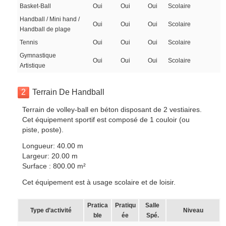
Basket-Ball
Oui
Oui
Oui
Scolaire
Handball / Mini hand /
Oui
Oui
Oui
Scolaire
Handball de plage
Tennis
Oui
Oui
Oui
Scolaire
Gymnastique
Oui
Oui
Oui
Scolaire
Artistique
2
Terrain De Handball
Terrain de volley-ball en béton disposant de 2 vestiaires.
Cet équipement sportif est composé de 1 couloir (ou
piste, poste).
Longueur: 40.00 m
Largeur: 20.00 m
Surface : 800.00 m²
Cet équipement est à usage scolaire et de loisir.
Pratica
Pratiqu
Salle
Type d’activité
Niveau
ble
ée
Spé.