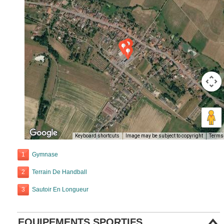
Keyboard shortcuts
Image may be subject to copyright
Terms
1
Gymnase
2
Terrain De Handball
3
Sautoir En Longueur
EQUIPEMENTS SPORTIFS